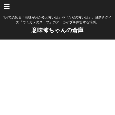
1分で読める『意味が分かると怖い話』や『ただの怖い話』、謎解きクイ
ズ『ウミガメのスープ』のアーカイブを保管する場所。
意味怖ちゃんの倉庫