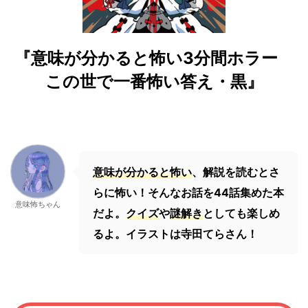
『意味が分かると怖い3分間ホラー
この世で一番怖い答え・黒』
意味が分かると怖い
、解説を読むとさ
らに怖い！そんなお話を44話集めた本
意味怖ちゃん
だよ。
クイズ
や
謎解き
としても楽しめ
るよ。イラストは寺田てらさん！