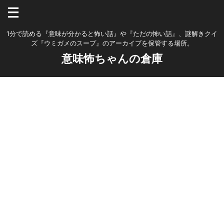
1分で読める『意味が分かると怖い話』や『ただの怖い話』、謎解きクイ
ズ『ウミガメのスープ』のアーカイブを保管する場所。
意味怖ちゃんの倉庫