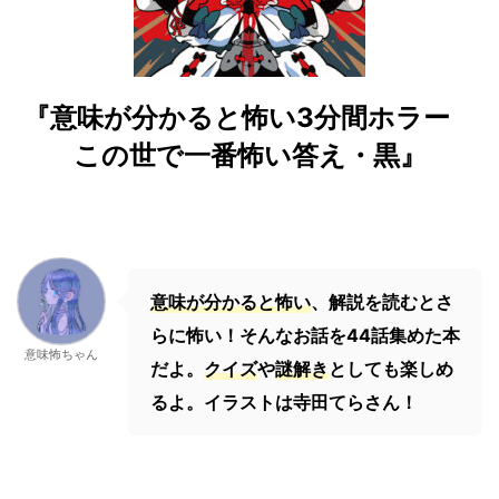
『意味が分かると怖い3分間ホラー
この世で一番怖い答え・黒』
意味が分かると怖い
、解説を読むとさ
らに怖い！そんなお話を44話集めた本
意味怖ちゃん
だよ。
クイズ
や
謎解き
としても楽しめ
るよ。イラストは寺田てらさん！