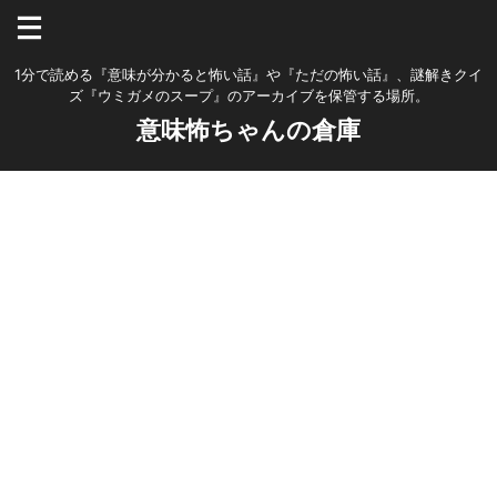
1分で読める『意味が分かると怖い話』や『ただの怖い話』、謎解きクイ
ズ『ウミガメのスープ』のアーカイブを保管する場所。
意味怖ちゃんの倉庫